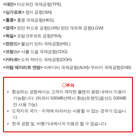
<대만>
타오위안 국제공항(TPE)
<싱가포르>
창이 공항(SIN)
<홍콩>
홍콩 국제공항(HKG)
<영국>
런던 히드로 공항(LHR)/ 런던 개트윅 공항(LGW)
<독일>
프랑크푸르트 공항(FRA)
<핀란드>
헬싱키 반타 국제공항(HEL)
<프랑스>
샤를 드골 국제공항(CDG)
<카타르>
도하 하마드 국제공항(DOH)
<아랍 에미리트 연방>
아부다비 국제공항(AUH)/ 두바이 국제공항(DXB)
〇주의
환승하는 공항에서는 고객이 계약한 플랜의 용량 내에서 이용이
가능합니다.
(하와이 500MB선택시 환승(트랜짓)옵션도 500MB
만 사용 가능)
도착지의 국가・지역에 따라서는 사용할 수 없는 경우가 있습니
다.
한국 공항 및, 비행기내에서의 이용은 할 수 없습니다.