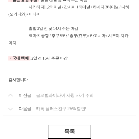
나리타 제1,2터미널 / 간사이 1터미널 / 하네다 3터미널 / 나하
(오키나와) / 이타미
출발 2일 전 낮 14시 주문 마감
코마츠 공항 / 후쿠오카 / 중부(츄부) / 카고시마 / 시부야 치카
미치
・국내 택배 :
2일 전 16시 주문 마감
감사합니다.
이전글
글로벌와이파이 사칭 사기 주의
다음글
카톡 플러스친구 25% 할인!
목록