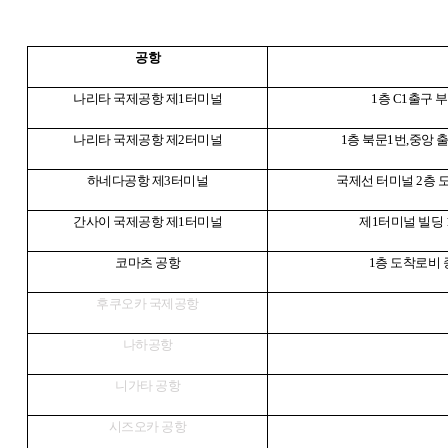
공항
나리타 국제공항 제
1
터미널
1
층
C1
출구 
나리타 국제공항 제
2
터미널
1
층 북문
1
번
,
중앙 
하네다공항 제
3
터미널
국제선 터미널
2
층 
간사이 국제공항 제
1
터미널
제
1
터미널 빌딩
코마츠
공항
1
층 도착로비
후쿠오카 국제공항
나하공항
니가타 공항
시즈오카 공항