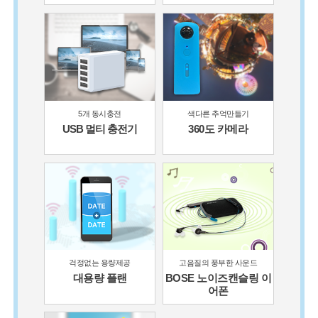
5개 동시충전
색다른 추억만들기
USB 멀티 충전기
360도 카메라
걱정없는 용량제공
고음질의 풍부한 사운드
대용량 플랜
BOSE 노이즈
캔슬링 이
어폰