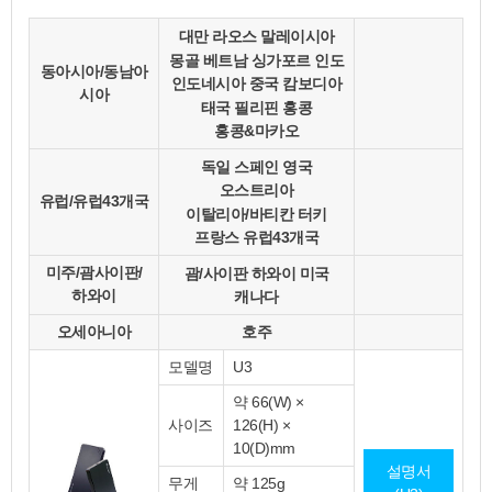
대만
라오스
말레이시아
몽골
베트남
싱가포르
인도
동아시아/동남아
인도네시아
중국
캄보디아
시아
태국
필리핀
홍콩
홍콩&마카오
독일
스페인
영국
오스트리아
유럽/유럽43개국
이탈리아/바티칸
터키
프랑스
유럽43개국
미주/괌사이판/
괌/사이판
하와이
미국
하와이
캐나다
오세아니아
호주
모델명
U3
약 66(W) ×
사이즈
126(H) ×
10(D)mm
설명서
무게
약 125g