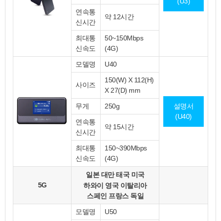
(U3)
연속통
약 12시간
신시간
최대통
50~150Mbps
신속도
(4G)
모델명
U40
150(W) X 112(H)
사이즈
X 27(D) mm
무게
250g
설명서
(U40)
연속통
약 15시간
신시간
최대통
150~390Mbps
신속도
(4G)
일본
대만
태국
미국
5G
하와이
영국
이탈리아
스페인
프랑스
독일
모델명
U50