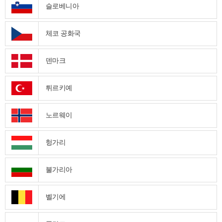
슬로베니아
체코 공화국
덴마크
튀르키예
노르웨이
헝가리
불가리아
벨기에