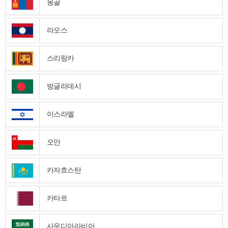
몽골
라오스
스리랑카
방글라데시
이스라엘
오만
카자흐스탄
카타르
사우디아라비아