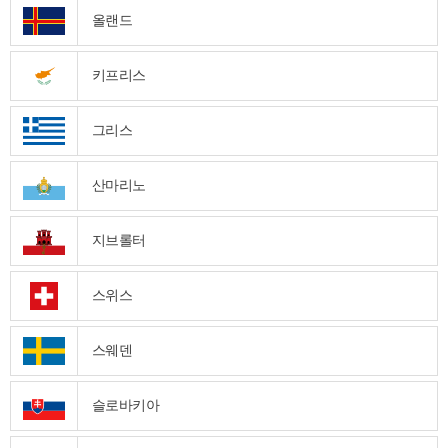
올랜드
키프리스
그리스
산마리노
지브롤터
스위스
스웨덴
슬로바키아