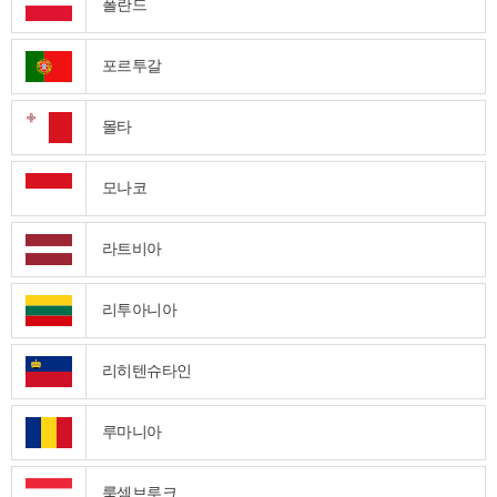
폴란드
포르투갈
몰타
모나코
라트비아
리투아니아
리히텐슈타인
루마니아
룩셈브루크