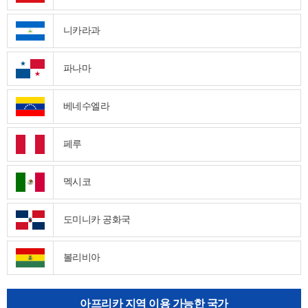
니카라과
파나마
베네수엘라
페루
멕시코
도미니카 공화국
볼리비아
아프리카 지역 이용 가능한 국가