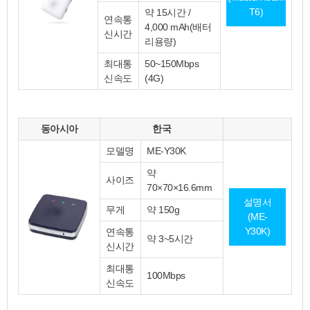
T6)
약 15시간 /
연속통
4,000 mAh(배터
신시간
리용량)
최대통
50~150Mbps
신속도
(4G)
동아시아
한국
모델명
ME-Y30K
약
사이즈
70×70×16.6mm
설명서
무게
약 150g
(ME-
Y30K)
연속통
약 3~5시간
신시간
최대통
100Mbps
신속도