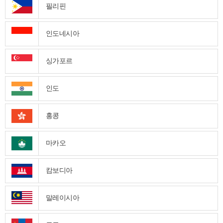
필리핀
인도네시아
싱가포르
인도
홍콩
마카오
캄보디아
말레이시아