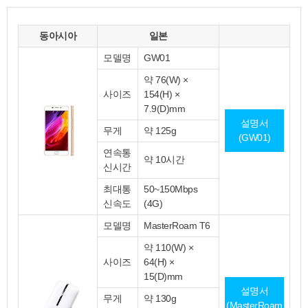
동아시아
일본
모델명
GW01
약 76(W) ×
사이즈
154(H) ×
7.9(D)mm
설명서
무게
약 125g
(GW01)
연속통
약 10시간
신시간
최대통
50~150Mbps
신속도
(4G)
모델명
MasterRoam T6
약 110(W) ×
사이즈
64(H) ×
15(D)mm
설명서
무게
약 130g
(MasterRoam