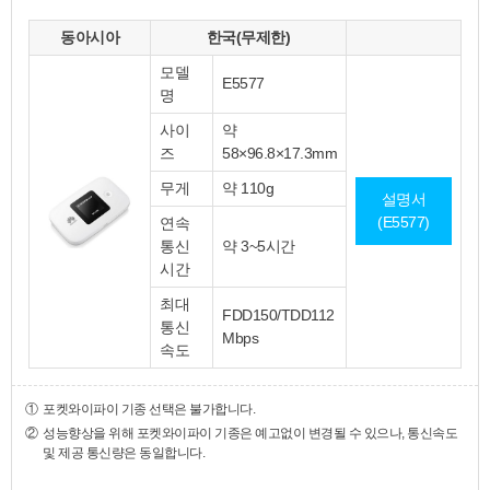
동아시아
한국(무제한)
모델
E5577
명
사이
약
즈
58×96.8×17.3mm
무게
약 110g
설명서
(E5577)
연속
통신
약 3~5시간
시간
최대
FDD150/TDD112
통신
Mbps
속도
①
포켓와이파이 기종 선택은 불가합니다.
②
성능향상을 위해 포켓와이파이 기종은 예고없이 변경될 수 있으나, 통신속도
및 제공 통신량은 동일합니다.