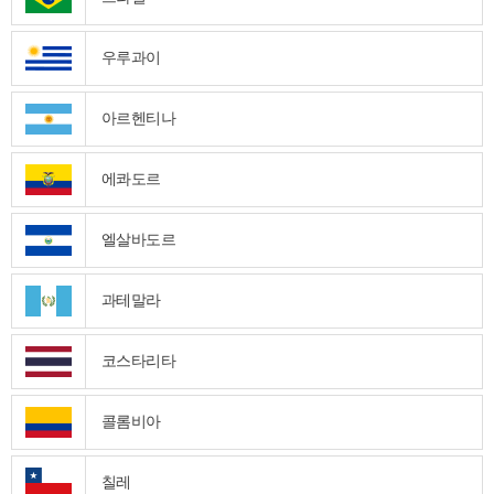
우루과이
아르헨티나
에콰도르
엘살바도르
과테말라
코스타리타
콜롬비아
칠레