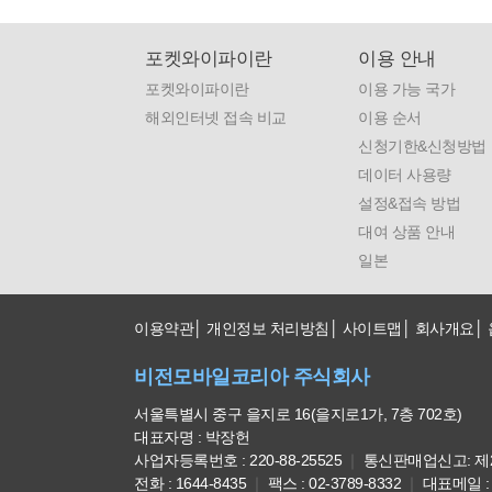
포켓와이파이란
이용 안내
포켓와이파이란
이용 가능 국가
해외인터넷 접속 비교
이용 순서
신청기한&신청방법
데이터 사용량
설정&접속 방법
대여 상품 안내
일본
이용약관
개인정보 처리방침
사이트맵
회사개요
비전모바일코리아 주식회사
서울특별시 중구 을지로 16(을지로1가, 7층 702호)
대표자명 : 박장헌
사업자등록번호 : 220-88-25525
｜
통신판매업신고: 제2
전화 : 1644-8435
｜
팩스 : 02-3789-8332
｜
대표메일 