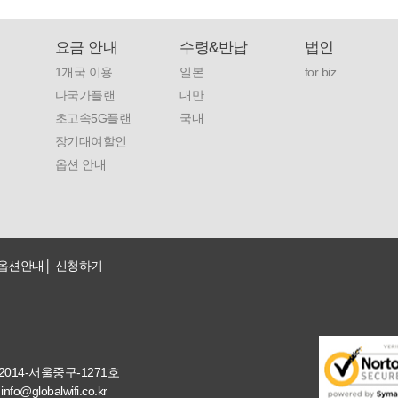
요금 안내
수령&반납
법인
1개국 이용
일본
for biz
다국가플랜
대만
초고속5G플랜
국내
장기대여할인
옵션 안내
옵션안내
신청하기
014-서울중구-1271호
:
info@globalwifi.co.kr